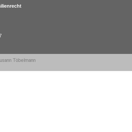
ilienrecht
7
Susann Töbelmann